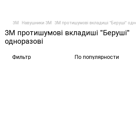
3M
Навушники 3М
3М протишумові вкладиші "Беруші" одн
3М протишумові вкладиші "Беруші"
одноразові
Фильтр
По популярности