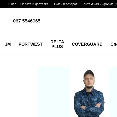
Перейти к основному контенту
О нас
Оплата и доставка
Обмен и возврат
Контактная информац
067 5546065
DELTA
3M
PORTWEST
COVERGUARD
Сп
PLUS