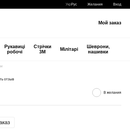
Укр
Рус
Желания
Вход
Мой заказ
Рукавиці
Стрічки
Шеврони,
Мілітарі
робочі
3М
нашивки
яг
ть отзыв
В желания
аказ