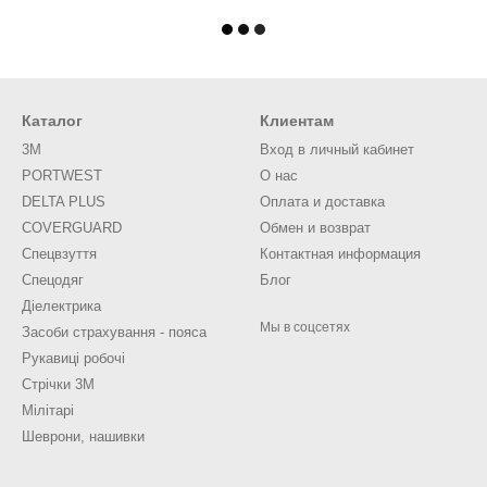
Каталог
Клиентам
3M
Вход в личный кабинет
PORTWEST
О нас
DELTA PLUS
Оплата и доставка
COVERGUARD
Обмен и возврат
Спецвзуття
Контактная информация
Спецодяг
Блог
Діелектрика
Мы в соцсетях
Засоби страхування - пояса
Рукавиці робочі
Стрічки 3М
Мілітарі
Шеврони, нашивки