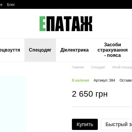
ия
Блог
Засоби
ецвзуття
Спецодяг
Діелектрика
страхування
- пояса
Главная
Спецодяг
Літній спецод
В наличии
Артикул: 384
Остави
2 650 грн
Купить
Быстрый з