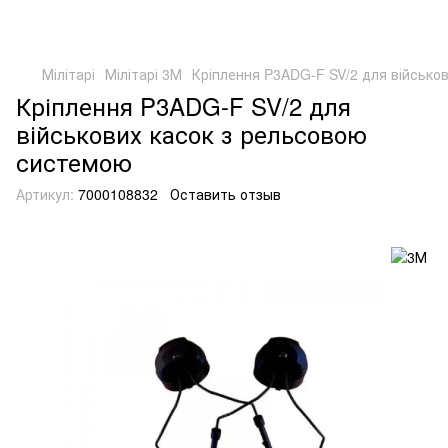
Мілітарі
Мілітарі 3М
Кріплення P3ADG-F SV/2 для військо
Кріплення P3ADG-F SV/2 для
військових касок з рельсовою
системою
Артикул:
7000108832
Оставить отзыв