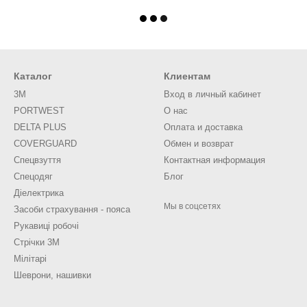
Каталог
Клиентам
3M
Вход в личный кабинет
PORTWEST
О нас
DELTA PLUS
Оплата и доставка
COVERGUARD
Обмен и возврат
Спецвзуття
Контактная информация
Спецодяг
Блог
Діелектрика
Мы в соцсетях
Засоби страхування - пояса
Рукавиці робочі
Стрічки 3М
Мілітарі
Шеврони, нашивки