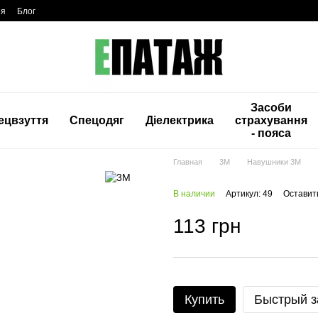
ия
Блог
Засоби
ецвзуття
Спецодяг
Діелектрика
страхування
- пояса
Главная
3M
Навушники 3М
В наличии
Артикул: 49
Оставит
113 грн
Купить
Быстрый з