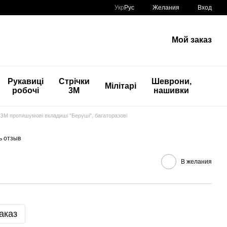
Укр
Рус
Желания
Вход
Мой заказ
Рукавиці
Стрічки
Шеврони,
Мілітарі
робочі
3М
нашивки
ЗМ протишумові вкладиші "Беруші", багаторазові
ь отзыв
В желания
аказ