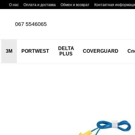
Перейти к основному контенту
О нас
Оплата и доставка
Обмен и возврат
Контактная информац
067 5546065
DELTA
3M
PORTWEST
COVERGUARD
Сп
PLUS