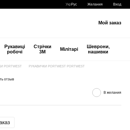
Укр
Рус
Желания
Вход
Мой заказ
Рукавиці
Стрічки
Шеврони,
Мілітарі
робочі
3М
нашивки
КИ PORTWEST
РУКАВИЧКИ PORTWEST PORTWEST
ть отзыв
В желания
аказ