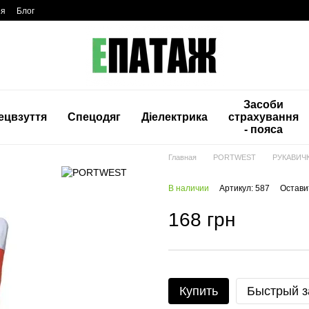
ия
Блог
Засоби
ецвзуття
Спецодяг
Діелектрика
страхування
- пояса
Главная
PORTWEST
РУКАВИЧ
В наличии
Артикул: 587
Остави
168 грн
Купить
Быстрый з