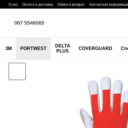
Перейти к основному контенту
О нас
Оплата и доставка
Обмен и возврат
Контактная информац
067 5546065
DELTA
3M
PORTWEST
COVERGUARD
Сп
PLUS