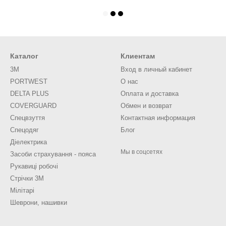
Каталог
Клиентам
3M
Вход в личный кабинет
PORTWEST
О нас
DELTA PLUS
Оплата и доставка
COVERGUARD
Обмен и возврат
Спецвзуття
Контактная информация
Спецодяг
Блог
Діелектрика
Мы в соцсетях
Засоби страхування - пояса
Рукавиці робочі
Стрічки 3М
Мілітарі
Шеврони, нашивки