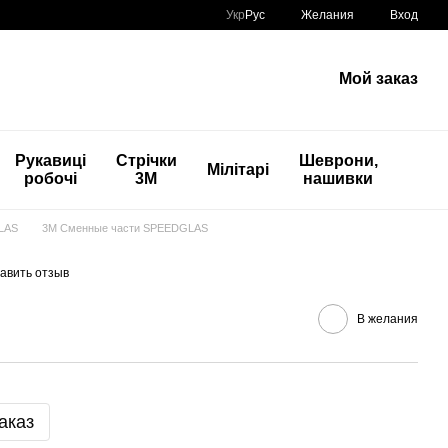
Укр
Рус
Желания
Вход
Мой заказ
Рукавиці
Стрічки
Шеврони,
Мілітарі
робочі
3М
нашивки
LAS
3М Сменные части SPEEDGLAS
авить отзыв
В желания
аказ