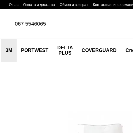
Перейти к основному контенту
О нас
Оплата и доставка
Обмен и возврат
Контактная информац
067 5546065
DELTA
3M
PORTWEST
COVERGUARD
Сп
PLUS