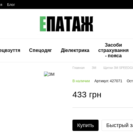
ия
Блог
Засоби
ецвзуття
Спецодяг
Діелектрика
страхування
- пояса
Главная
3M
Щитки 3М SPEEDG
В наличии
Артикул: 427071
Ост
433 грн
Купить
Быстрый з