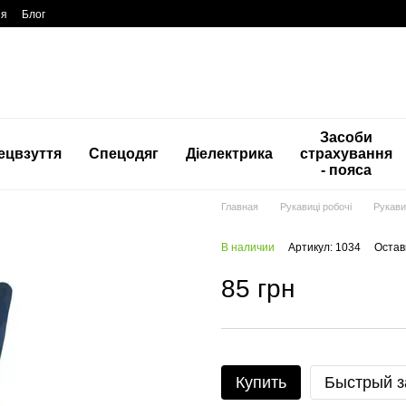
ия
Блог
Засоби
ецвзуття
Спецодяг
Діелектрика
страхування
- пояса
Главная
Рукавиці робочі
Рукави
В наличии
Артикул: 1034
Остав
85 грн
Купить
Быстрый з