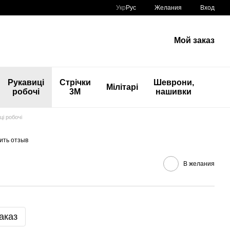
Укр
Рус
Желания
Вход
Мой заказ
Рукавиці
Стрічки
Шеврони,
Мілітарі
робочі
3М
нашивки
ці робочі
ить отзыв
В желания
аказ