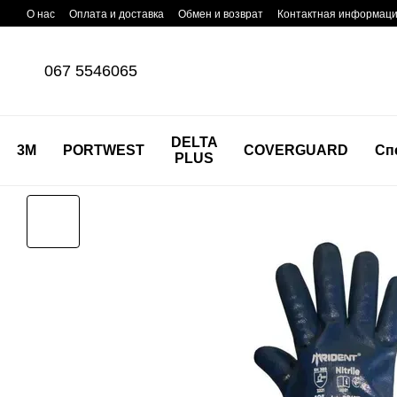
Перейти к основному контенту
О нас
Оплата и доставка
Обмен и возврат
Контактная информац
067 5546065
DELTA
3M
PORTWEST
COVERGUARD
Сп
PLUS