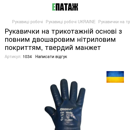
Рукавиці робочі
Рукавиці робочі UKRAINE
Рукавички на т
Рукавички на трикотажній основі з
повним двошаровим нітриловим
покриттям, твердий манжет
Артикул:
1034
Написати відгук