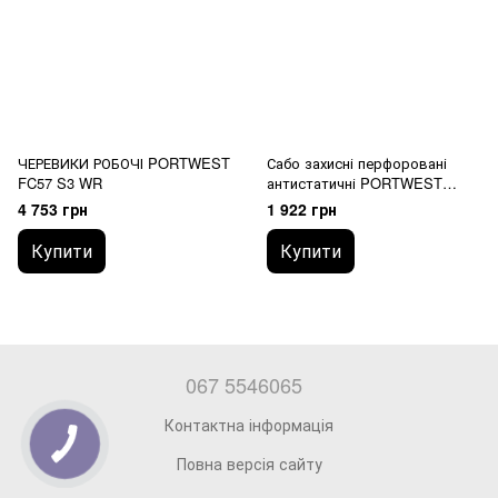
ЧЕРЕВИКИ РОБОЧІ PORTWEST
Сабо захисні перфоровані
FC57 S3 WR
антистатичні PORTWEST
FC03 Compositelite SB AE
4 753 грн
1 922 грн
Купити
Купити
067 5546065
Контактна інформація
Повна версія сайту