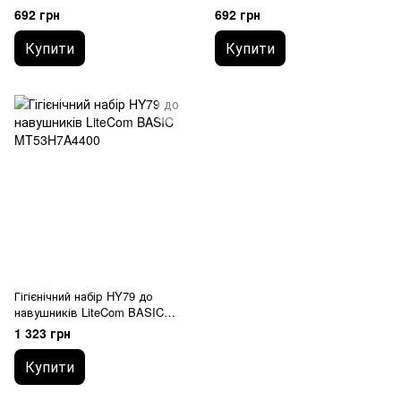
692 грн
692 грн
Купити
Купити
Гігієнічний набір HY79 до
навушників LiteCom BASIC
MT53H7A4400
1 323 грн
Купити