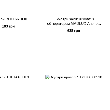
яри RHO 6RHO0
Окуляри захисні жовті з
обтюратором MADLUX Anti-fog,
183 грн
60976
638 грн