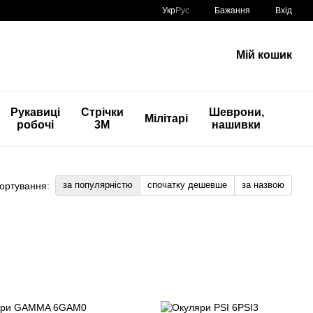
Укр
Рус
Бажання
Вхід
Мій кошик
Рукавиці
Стрічки
Шеврони,
Мілітарі
робочі
3М
нашивки
за популярністю
спочатку дешевше
за назвою
ортування: