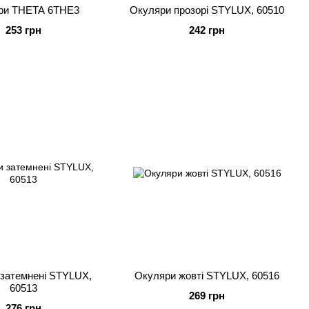
ри THETA 6THE3
Окуляри прозорі STYLUX, 60510
253 грн
242 грн
затемнені STYLUX,
Окуляри жовті STYLUX, 60516
60513
269 грн
276 грн