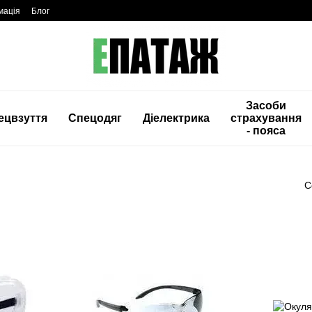
мація
Блог
Засоби
ецвзуття
Спецодяг
Діелектрика
страхування
- пояса
С