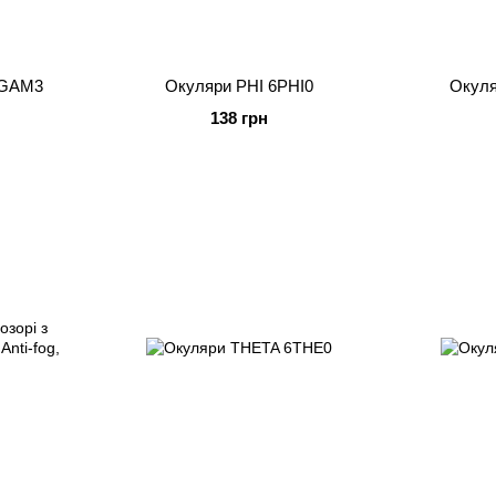
6GAM3
Окуляри PHI 6PHI0
Окул
138 грн