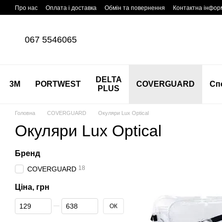
Перейти до основного контенту
Про нас
Оплата і доставка
Обмін та повернення
Контактна інфор
067 5546065
DELTA
3M
PORTWEST
COVERGUARD
Сп
PLUS
Головна
COVERGUARD
Окуляри Lux Optical
Окуляри Lux Optical
Бренд
18
COVERGUARD
Ціна, грн
Від Ціна, грн
До Ціна, грн
ОК