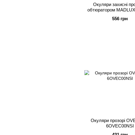
Окуляри захисні про
обтюратором MADLUX A
60970
556 грн
Окуляри прозорі OV
6OVEC00NSI
431 грн