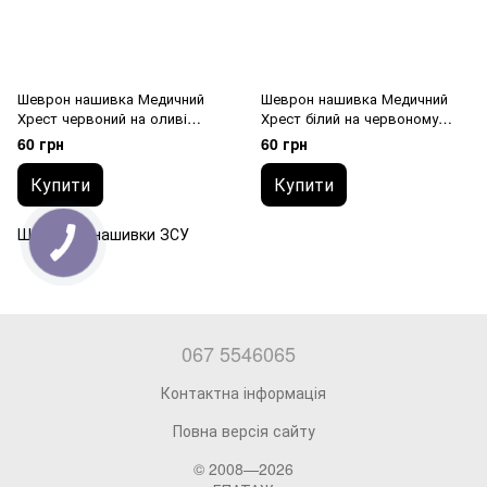
Шеврон нашивка Медичний
Шеврон нашивка Медичний
Хрест червоний на оливі
Хрест білий на червоному
50*50 квадратний на липучці
50*50 квадратний на липучці
60 грн
60 грн
вишитий
вишитий
Купити
Купити
Шеврони, нашивки ЗСУ
067 5546065
Контактна інформація
Повна версія сайту
© 2008—2026