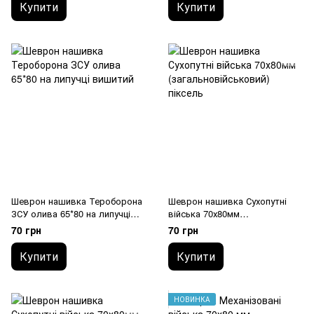
Купити
Купити
Шеврон нашивка Тероборона
Шеврон нашивка Сухопутні
ЗСУ олива 65*80 на липучці
війська 70х80мм
вишитий
(загальновійськовий) піксель
70 грн
70 грн
Купити
Купити
НОВИНКА