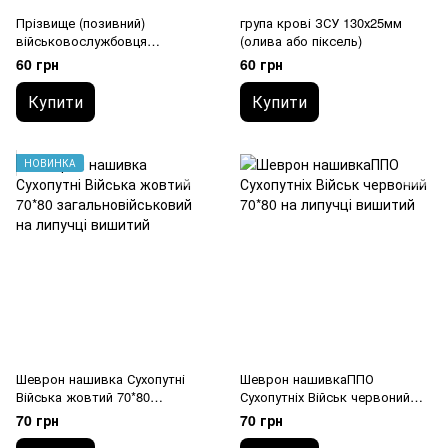
Прізвище (позивний)
група крові ЗСУ 130х25мм
військовослужбовця
(олива або піксель)
130х25мм (олива або піксель)
60 грн
60 грн
Купити
Купити
НОВИНКА
Шеврон нашивка Сухопутні
Шеврон нашивкаППО
Війська жовтий 70*80
Сухопутніх Військ червоний
загальновійськовий на липучці
70*80 на липучці вишитий
70 грн
70 грн
вишитий