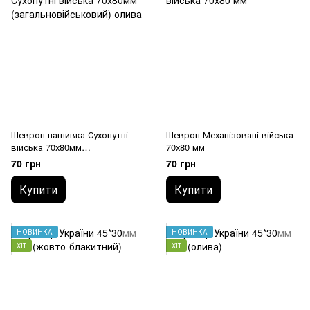
Шеврон нашивка Сухопутні
Шеврон Механізовані війська
війська 70х80мм
70х80 мм
(загальновійськовий) олива
70 грн
70 грн
Купити
Купити
НОВИНКА
НОВИНКА
ХІТ
ХІТ