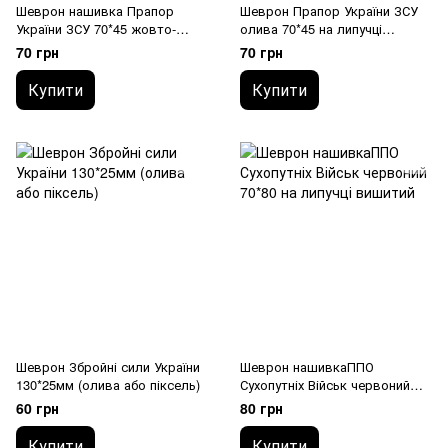
Шеврон нашивка Прапор
Шеврон Прапор України ЗСУ
України ЗСУ 70*45 жовто-
олива 70*45 на липучці
блакитний на липучці вишитий
вишитий
70 грн
70 грн
Купити
Купити
Шеврон Збройні сили України
Шеврон нашивкаППО
130*25мм (олива або піксель)
Сухопутніх Військ червоний
70*80 на липучці вишитий
60 грн
80 грн
Купити
Купити