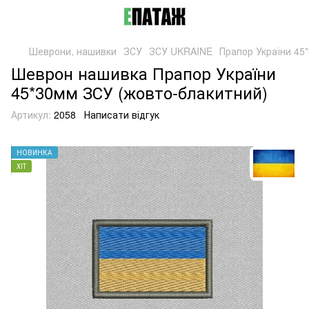
Шеврони, нашивки
ЗСУ
ЗСУ UKRAINE
Прапор України 45
Шеврон нашивка Прапор України
45*30мм ЗСУ (жовто-блакитний)
Артикул:
2058
Написати відгук
НОВИНКА
ХІТ