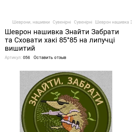
Шеврони, нашивки
Сувенірні
Сувенірні
Шеврон нашивка З
Шеврон нашивка Знайти Забрати
та Сховати хакі 85*85 на липучці
вишитий
Артикул:
056
Оставить отзыв