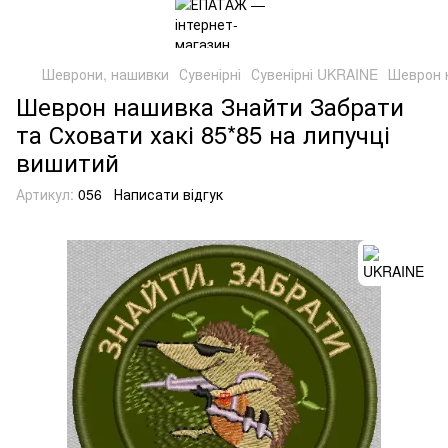
Шеврони, нашивки
Сувенірні
Сувенірні UKRAINE
Шеврон н
Шеврон нашивка Знайти Забрати
та Сховати хакі 85*85 на липучці
вишитий
Артикул:
056
Написати відгук