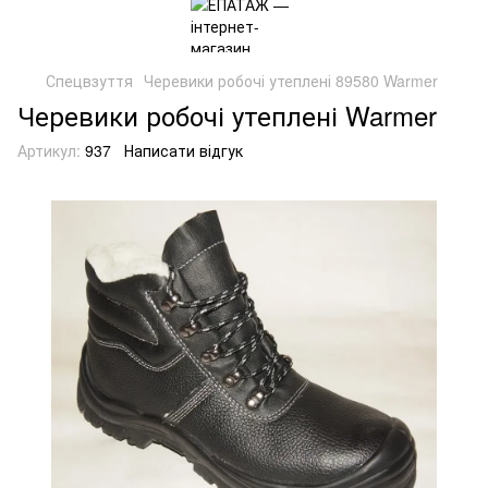
Спецвзуття
Черевики робочі утеплені 89580 Warmer
Черевики робочі утеплені Warmer
Артикул:
937
Написати відгук