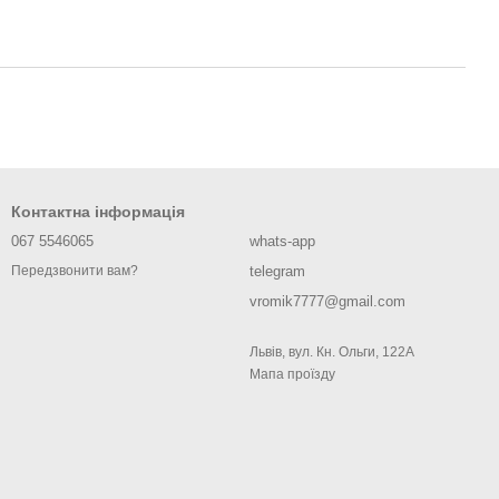
Контактна інформація
067 5546065
whats-app
telegram
Передзвонити вам?
vromik7777@gmail.com
Львів, вул. Кн. Ольги, 122А
Мапа проїзду