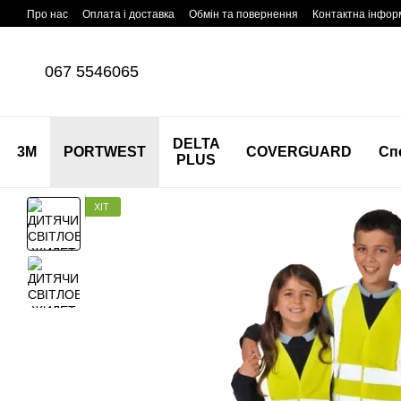
Перейти до основного контенту
Про нас
Оплата і доставка
Обмін та повернення
Контактна інфор
067 5546065
DELTA
3M
PORTWEST
COVERGUARD
Сп
PLUS
ХІТ