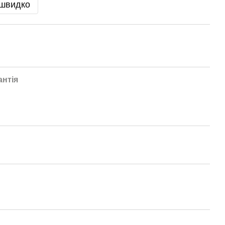
 швидко
антія