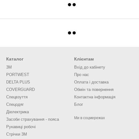
Каталог
Клієнтам
3M
Вхід до кабінету
PORTWEST
Про нас
DELTA PLUS
Оплата і доставка
COVERGUARD
Обмін та повернення
Спецвзуття
Контактна інформація
Спецодяг
Блог
Діелектрика
Ми в соцмережах
Засоби страхування - пояса
Рукавиці робочі
Стрічки 3М