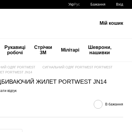
Укр
Рус
Бажання
Вхід
Мій кошик
Рукавиці
Стрічки
Шеврони,
Мілітарі
робочі
3М
нашивки
НИЙ ОДЯГ PORTWEST
СИГНАЛЬНИЙ ОДЯГ PORTWEST PORTWEST
ЕТ PORTWEST JN14
ДБИВАЮЧИЙ ЖИЛЕТ PORTWEST JN14
ати відгук
В бажання