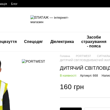
мація
Блог
Засоби
ецвзуття
Спецодяг
Діелектрика
страхування
- пояса
Головна
PORTWEST
СИГНАЛЬ
ДИТЯЧИЙ СВІТЛОВІДБИВАЮЧИЙ ЖИЛ
ДИТЯЧИЙ СВІТЛОВІ
В наявності
Артикул: 668
Напис
160 грн