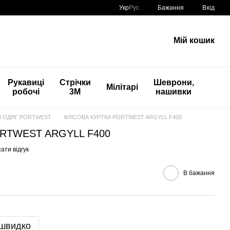
Укр
Рус
Бажання
Вхід
Мій кошик
Рукавиці
Стрічки
Шеврони,
Мілітарі
робочі
3М
нашивки
 ОДЯГ PORTWEST
ФЛІСОВА КУРТКА PORTWEST ARGYLL F400
RTWEST ARGYLL F400
ати відгук
В бажання
 швидко