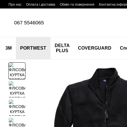
Перейти до основного контенту
Про нас
Оплата і доставка
Обмін та повернення
Контактна інфор
067 5546065
DELTA
3M
PORTWEST
COVERGUARD
Сп
PLUS