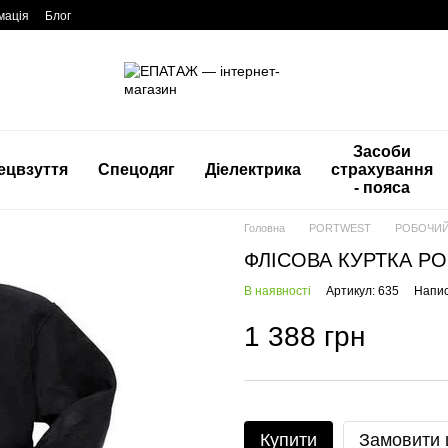
мація
Блог
Засоби
ецвзуття
Спецодяг
Діелектрика
страхування
- пояса
Головна
PORTWEST
РОБОЧИЙ
ФЛІСОВА КУРТКА PO
В наявності
Артикул: 635
Напис
1 388 грн
Купити
Замовити