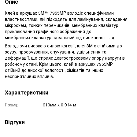
Опис
Клей в аркушах 3M™ 7955MP
володіє специфічними
властивостями, які підходять для ламінування, складання
мікросхем, тонких перемикачів, мембранних клавіатур,
приклеювання графічного зображення до
мембранних клавіатур, ідеальний під висікання і т. д.
Володіючи високою силою когезії, клеї 3М є стійкими до
зсуву, просочування, спучування, ущільнення та
деформації, що сприяє довгостроковому опору напруги в
робочому стані. Крім цього, клей в аркушах 7955МР
стійкий до високої вологості, хімікатів та інших
несприятливих впливів.
Характеристики
Розмір
610мм х 0,914 м
Відгуки