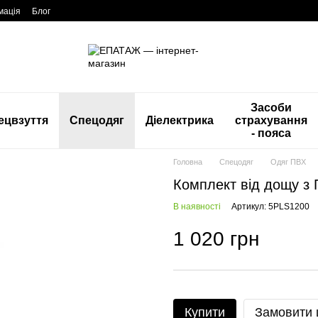
мація
Блог
Засоби
ецвзуття
Спецодяг
Діелектрика
страхування
- пояса
Головна
Спецодяг
Одяг ПВХ
Комплект від дощу з 
В наявності
Артикул: 5PLS1200
1 020 грн
Купити
Замовити