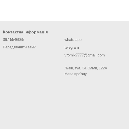
Контактна інформація
067 5546065
whats-app
telegram
Передзвонити вам?
vromik7777@gmail.com
Львів, вул. Кн. Ольги, 122А
Мапа проїзду