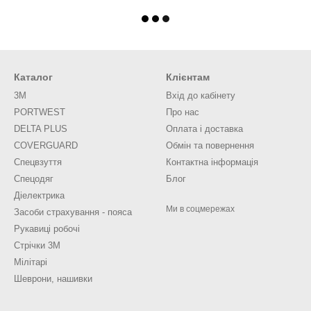
Каталог
Клієнтам
3M
Вхід до кабінету
PORTWEST
Про нас
DELTA PLUS
Оплата і доставка
COVERGUARD
Обмін та повернення
Спецвзуття
Контактна інформація
Спецодяг
Блог
Діелектрика
Ми в соцмережах
Засоби страхування - пояса
Рукавиці робочі
Стрічки 3М
Мілітарі
Шеврони, нашивки