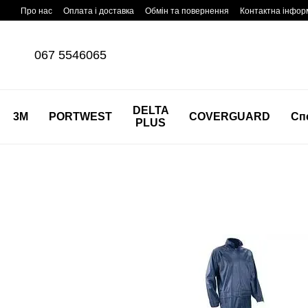
Перейти до основного контенту
Про нас
Оплата і доставка
Обмін та повернення
Контактна інфор
067 5546065
DELTA
3M
PORTWEST
COVERGUARD
Сп
PLUS