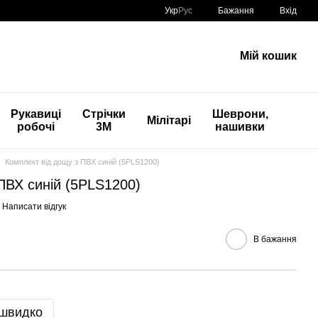
Укр
Рус
Бажання
Вхід
Мій кошик
Рукавиці
Стрічки
Шеврони,
Мілітарі
робочі
3М
нашивки
Комплект від дощу з ПВХ синій (5PLS1200)
ПВХ синій (5PLS1200)
Написати відгук
В бажання
 швидко