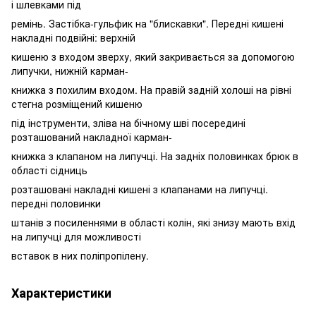
і шлевками під
ремінь. Застібка-гульфик на "блискавки". Передні кишені
накладні подвійні: верхній
кишеню з входом зверху, який закривається за допомогою
липучки, нижній карман-
книжка з похилим входом. На правій задній холоші на рівні
стегна розміщений кишеню
під інструменти, зліва на бічному шві посередині
розташований накладної карман-
книжка з клапаном на липучці. На задніх половинках брюк в
області сідниць
розташовані накладні кишені з клапанами на липучці.
передні половинки
штанів з посиленнями в області колін, які знизу мають вхід
на липучці для можливості
вставок в них поліпропілену.
Характеристики