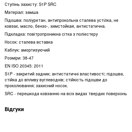
Ступінь захисту: S1P SRC
Матеріал: замша
Підошва: поліуретан, антипрокольна сталева устілка, не
ковзає, масло, бензо-, химстойкая, антистатична.
Підкладка: повітропроникна сітка з поліестеру
Носок: сталева вставка
Каблук: амортизуючий
Розміри: 38-47
EN ISO 20345: 2011
S1P - закритий задник; антистатичні властивості; підошва,
стійка до впливу вуглеводнів; стійкість підошви до
проколювання; захисний носок.
SRC - перешкода ковзанню на всіх видах твердих поверхонь
Відгуки