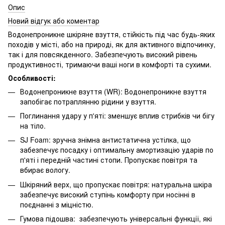
Опис
Новий відгук або коментар
Водонепроникне шкіряне взуття, стійкість під час будь-яких
походів у місті, або на природі, як для активного відпочинку,
так і для повсякденного. Забезпечують високий рівень
продуктивності, тримаючи ваші ноги в комфорті та сухими.
Особливості:
Водонепроникне взуття (WR): Водонепроникне взуття
запобігає потраплянню рідини у взуття.
Поглинання удару у п'яті: зменшує вплив стрибків чи бігу
на тіло.
SJ Foam: зручна знімна антистатична устілка, що
забезпечує посадку і оптимальну амортизацію ударів по
п'яті і передній частині стопи. Пропускає повітря та
вбирає вологу.
Шкіряний верх, що пропускає повітря: натуральна шкіра
забезпечує високий ступінь комфорту при носінні в
поєднанні з міцністю.
Гумова підошва: забезпечують універсальні функції, які