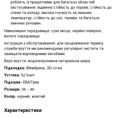
роблять їх придатними для багатьох областей
застосування: відмінна стійкість до порізів; стійкість до
спеки та холоду; висока гнучкість за низьких
температур; стійкість до олії, палива та багатьох
хімічних речовин.
Навколишнє середовище: сухе місце, нерівні поверхні,
вологе середовище
Інструкція з обслуговування: для продовження терміну
служби взуття ми рекомендуємо регулярно чистити та
захищати відповідними засобами.
Верх взуття: водонепроникна натуральна шкіра
Підкладка:
Мембрана, 3D-сітка
Устілка:
SJ foam
Підошва:
ЄВА/Гума
Розміри:
36 – 46
Колір:
чорний, жовтий
Характеристики