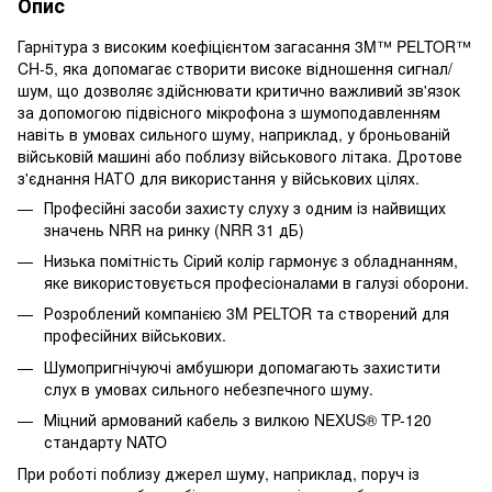
Опис
Гарнітура з високим коефіцієнтом загасання 3M™ PELTOR™
CH-5, яка допомагає створити високе відношення сигнал/
шум, що дозволяє здійснювати критично важливий зв'язок
за допомогою підвісного мікрофона з шумоподавленням
навіть в умовах сильного шуму, наприклад, у броньованій
військовій машині або поблизу військового літака. Дротове
з'єднання НАТО для використання у військових цілях.
Професійні засоби захисту слуху з одним із найвищих
значень NRR на ринку (NRR 31 дБ)
Низька помітність Сірий колір гармонує з обладнанням,
яке використовується професіоналами в галузі оборони.
Розроблений компанією 3M PELTOR та створений для
професійних військових.
Шумопригнічуючі амбушюри допомагають захистити
слух в умовах сильного небезпечного шуму.
Міцний армований кабель з вилкою NEXUS® TP-120
стандарту NATO
При роботі поблизу джерел шуму, наприклад, поруч із