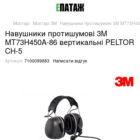
Мілітарі
Мілітарі 3М
Навушники протишумові 3M MT73H45
Навушники протишумові 3M
MT73H450A-86 вертикальні PELTOR
CH-5
Артикул:
7100099883
Написати відгук