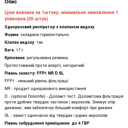
Опис
Ціна вказана за 1штуку, мінімальне замовлення 1
упаковка (20 штук)
Одноразовий респіратор з клапаном видоху
Форма
: складана горизонтально.
Клапан видоху
: так
Вага
: 17 г
Кріплення
: регульована резинка.
Протестований проти алергії, негорючий.
Рівень захисту: FFP1 NR D SL
FFP1 - низький рівень фільтрації
NR - продукт одноразового використання
D - (оptional Dolomite) - Доломіт-тест. Доломітова фільтрація
проти дрібних твердих частинок і аерозолів. Знижує опір
диханню, чим забезпечує більший комфорт при диханні
SL - захист одночасно від твердих і рідких аерозолів
Рівень забруднення приміщення: до 4 ГВР