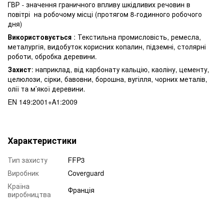
ГВР - значення граничного впливу шкідливих речовин в
повітрі на робочому місці (протягом 8-годинного робочого
дня)
Використовується
: Текстильна промисловість, ремесла,
металургія, видобуток корисних копалин, підземні, столярні
роботи, обробка деревини.
Захист
: наприклад, від карбонату кальцію, каоліну, цементу,
целюлози, сірки, бавовни, борошна, вугілля, чорних металів,
олії та м’якої деревини.
EN 149:2001+A1:2009
Характеристики
Тип захисту
FFP3
Виробник
Coverguard
Країна
Франція
виробництва