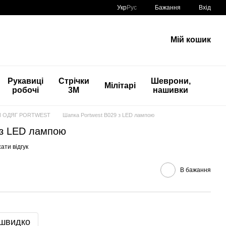
Укр
Рус
Бажання
Вхід
Мій кошик
Рукавиці
Стрічки
Шеврони,
Мілітарі
робочі
3М
нашивки
 ОДЯГ PORTWEST
Шапка Portwest B029 з LED лампою
 з LED лампою
ати відгук
В бажання
 швидко