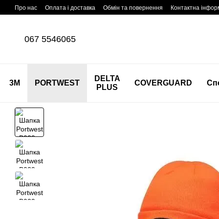
Перейти до основного контенту
Про нас
Оплата і доставка
Обмін та повернення
Контактна інфор
067 5546065
DELTA
3M
PORTWEST
COVERGUARD
Сп
PLUS