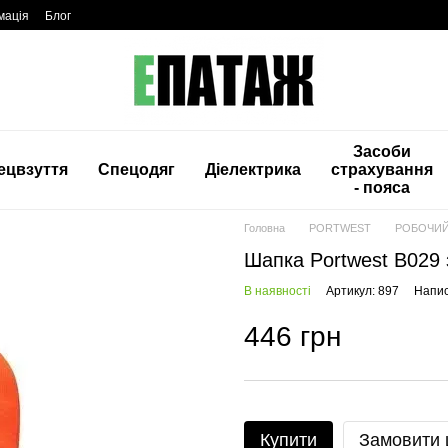
мація
Блог
Засоби
ецвзуття
Спецодяг
Діелектрика
страхування
- пояса
Головна
PORTWEST
РОБОЧИЙ
Шапка Portwest B029
В наявності
Артикул: 897
Напис
446 грн
Купити
Замовити