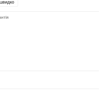
 швидко
антія