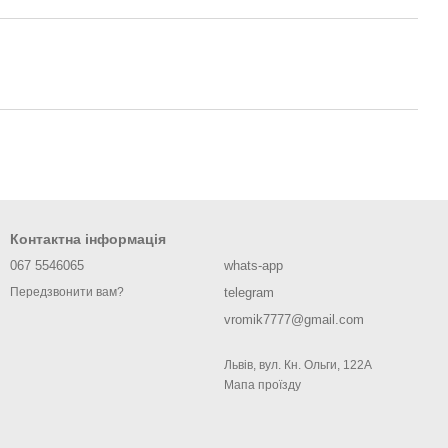
Контактна інформація
067 5546065
whats-app
telegram
Передзвонити вам?
vromik7777@gmail.com
Львів, вул. Кн. Ольги, 122А
Мапа проїзду