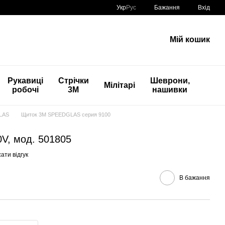
Укр
Рус
Бажання
Вхід
Мій кошик
Рукавиці
Стрічки
Шеврони,
Мілітарі
робочі
3М
нашивки
LAS
Щиток 3М SPEEDGLAS серия 9100
V, мод. 501805
ати відгук
В бажання