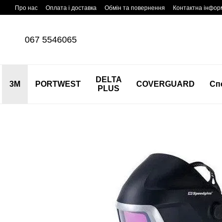
Перейти до основного контенту
Про нас
Оплата і доставка
Обмін та повернення
Контактна інфор
067 5546065
DELTA
3M
PORTWEST
COVERGUARD
Сп
PLUS