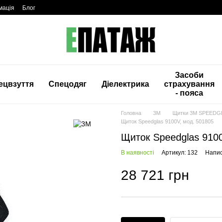
мація
Блог
Засоби
ецвзуття
Спецодяг
Діелектрика
страхування
- пояса
Головна
3M
Щитки 3М SPEEDG
Щиток Speedglas 9100V, мод. 501805
Щиток Speedglas 9100
В наявності
Артикул: 132
Напис
28 721 грн