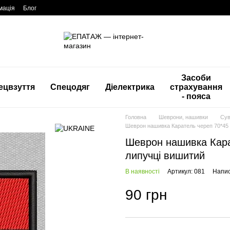
мація
Блог
Засоби
ецвзуття
Спецодяг
Діелектрика
страхування
- пояса
Головна
Шеврони, нашивки
Сув
Шеврон нашивка Каратель череп 70*45 
Шеврон нашивка Кара
липучці вишитий
В наявності
Артикул: 081
Напис
90 грн