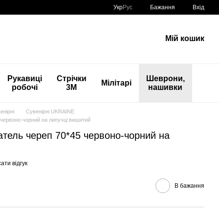
Укр
Рус
Бажання
Вхід
Мій кошик
Рукавиці
Стрічки
Шеврони,
Мілітарі
робочі
3М
нашивки
енірні
Сувенірні UKRAINE
червоно-чорний на липучці вишитий
тель череп 70*45 червоно-чорний на
ати відгук
В бажання