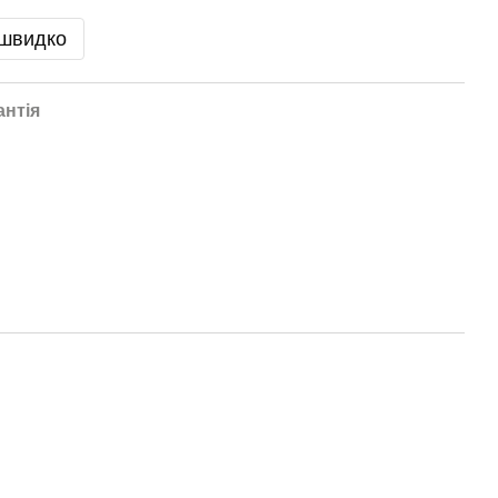
 швидко
антія