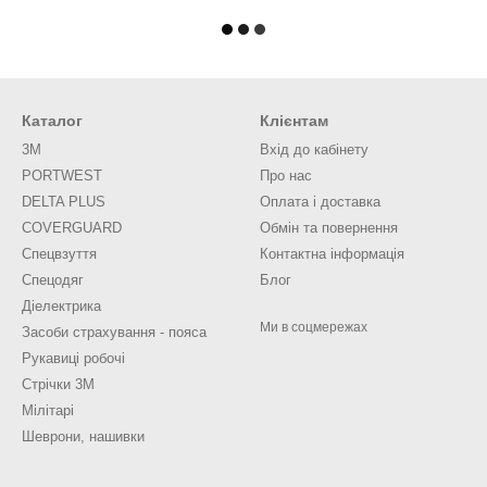
Каталог
Клієнтам
3M
Вхід до кабінету
PORTWEST
Про нас
DELTA PLUS
Оплата і доставка
COVERGUARD
Обмін та повернення
Спецвзуття
Контактна інформація
Спецодяг
Блог
Діелектрика
Ми в соцмережах
Засоби страхування - пояса
Рукавиці робочі
Стрічки 3М
Мілітарі
Шеврони, нашивки