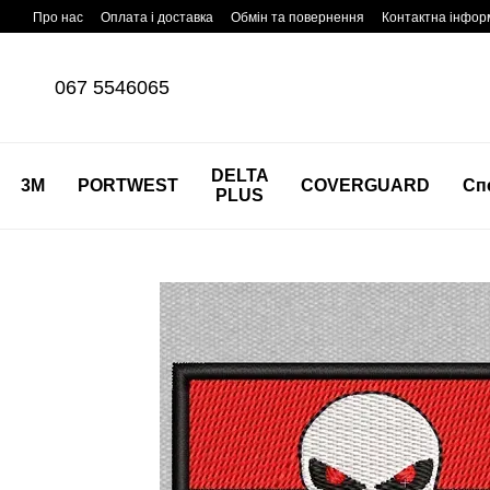
Перейти до основного контенту
Про нас
Оплата і доставка
Обмін та повернення
Контактна інфор
067 5546065
DELTA
3M
PORTWEST
COVERGUARD
Сп
PLUS