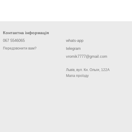
Контактна інформація
067 5546065
whats-app
telegram
Передзвонити вам?
vromik7777@gmail.com
Львів, вул. Кн. Ольги, 122А
Мапа проїзду