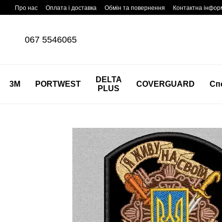
Перейти до основного контенту
Про нас
Оплата і доставка
Обмін та повернення
Контактна інфор
067 5546065
DELTA
3M
PORTWEST
COVERGUARD
Сп
PLUS