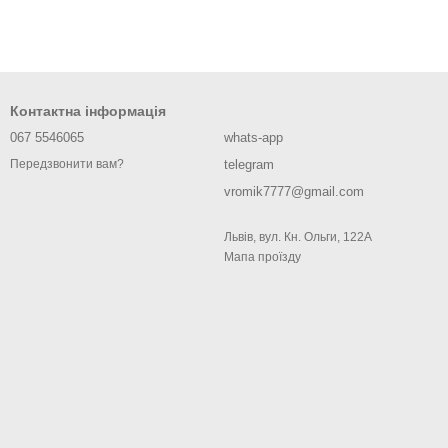
Контактна інформація
067 5546065
whats-app
telegram
Передзвонити вам?
vromik7777@gmail.com
Львів, вул. Кн. Ольги, 122А
Мапа проїзду