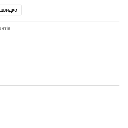
 швидко
антія