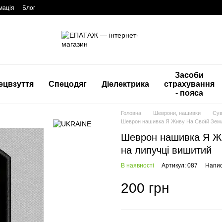
мація
Блог
Засоби
ецвзуття
Спецодяг
Діелектрика
страхування
- пояса
Головна
Шеврони, нашивки
Сув
Шеврон нашивка Я Живу На Своїй Землі
Шеврон нашивка Я Жи
на липучці вишитий
В наявності
Артикул: 087
Напис
200 грн