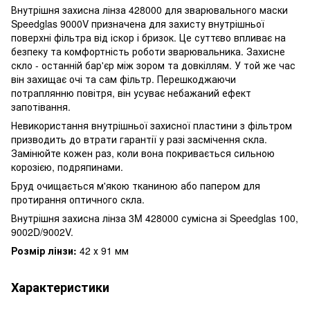
Внутрішня захисна лінза 428000 для зварювального маски
Speedglas 9000V призначена для захисту внутрішньої
поверхні фільтра від іскор і бризок. Це суттєво впливає на
безпеку та комфортність роботи зварювальника. Захисне
скло - останній бар'єр між зором та довкіллям. У той же час
він захищає очі та сам фільтр. Перешкоджаючи
потраплянню повітря, він усуває небажаний ефект
запотівання.
Невикористання внутрішньої захисної пластини з фільтром
призводить до втрати гарантії у разі засмічення скла.
Замінюйте кожен раз, коли вона покривається сильною
корозією, подряпинами.
Бруд очищається м'якою тканиною або папером для
протирання оптичного скла.
Внутрішня захисна лінза 3M 428000 сумісна зі Speedglas 100,
9002D/9002V.
Розмір лінзи:
42 х 91 мм
Характеристики