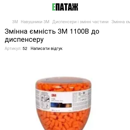
3M
Навушники 3М
Диспенсери і змінні частини
Змінна є
Змінна ємність 3М 1100В до
диспенсеру
Артикул:
52
Написати відгук