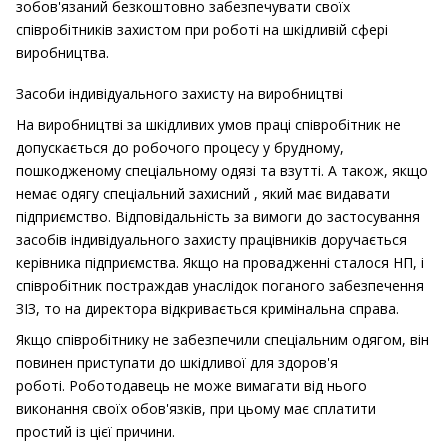
зобов'язаний безкоштовно забезпечувати своїх
співробітників захистом при роботі на шкідливій сфері
виробництва.
Засоби індивідуального захисту на виробництві
На виробництві за шкідливих умов праці співробітник не
допускається до робочого процесу у брудному,
пошкодженому спеціальному одязі та взутті.
А також, якщо
немає одягу спеціальний захисний , який має видавати
підприємство. Відповідальність за вимоги до застосування
засобів індивідуального захисту працівників доручається
керівника підприємства.
Якщо на провадженні сталося НП, і
співробітник постраждав унаслідок поганого забезпечення
ЗІЗ, то на директора відкривається кримінальна справа.
Якщо співробітнику не забезпечили спеціальним одягом, він
повинен приступати до шкідливої ​​для здоров'я
роботі.
Роботодавець не може вимагати від нього
виконання своїх обов'язків, при цьому має сплатити
простий із цієї причини.