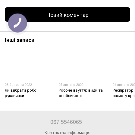
Новий коментар
Інші записи
26 березня 2022
27 лютого 2022
24 лютого 20
Як вибрати робочі
Робоче взуття: види та
Респіратор 
рукавички
особливості
захисту кр
067 5546065
Контактна інформація