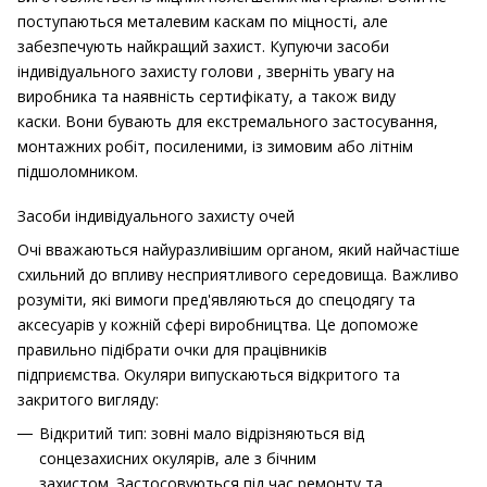
поступаються металевим каскам по міцності, але
забезпечують найкращий захист.
Купуючи засоби
індивідуального захисту голови , зверніть увагу на
виробника та наявність сертифікату, а також виду
каски. Вони бувають для екстремального застосування,
монтажних робіт, посиленими, із зимовим або літнім
підшоломником.
Засоби індивідуального захисту очей
Очі вважаються найуразливішим органом, який найчастіше
схильний до впливу несприятливого середовища.
Важливо
розуміти, які вимоги пред'являються до спецодягу та
аксесуарів у кожній сфері виробництва.
Це допоможе
правильно підібрати очки для працівників
підприємства.
Окуляри випускаються відкритого та
закритого вигляду:
Відкритий тип: зовні мало відрізняються від
сонцезахисних окулярів, але з бічним
захистом.
Застосовуються під час ремонту та