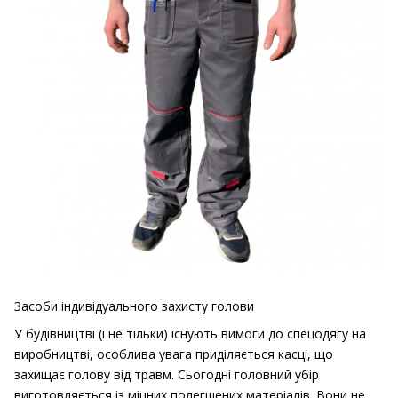
Засоби індивідуального захисту голови
У будівництві (і не тільки) існують вимоги до спецодягу на
виробництві, особлива увага приділяється касці, що
захищає голову від травм.
Сьогодні головний убір
виготовляється із міцних полегшених матеріалів.
Вони не