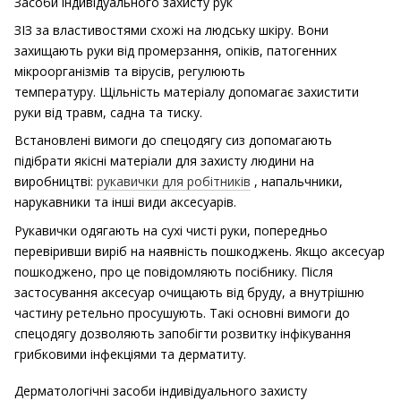
Засоби індивідуального захисту рук
ЗІЗ за властивостями схожі на людську шкіру.
Вони
захищають руки від промерзання, опіків, патогенних
мікроорганізмів та вірусів, регулюють
температуру.
Щільність матеріалу допомагає захистити
руки від травм, садна та тиску.
Встановлені вимоги до спецодягу сиз допомагають
підібрати якісні матеріали для захисту людини на
виробництві:
рукавички для робітників
, напальчники,
нарукавники та інші види аксесуарів.
Рукавички одягають на сухі чисті руки, попередньо
перевіривши виріб на наявність пошкоджень.
Якщо аксесуар
пошкоджено, про це повідомляють посібнику.
Після
застосування аксесуар очищають від бруду, а внутрішню
частину ретельно просушують.
Такі основні вимоги до
спецодягу дозволяють запобігти розвитку інфікування
грибковими інфекціями та дерматиту.
Дерматологічні засоби індивідуального захисту